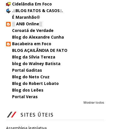
Cidelândia Em Foco
.::BLOG FATOS & CASOS::.
É Maranhão®
░ ANB Online░
Coroatá de Verdade
Blog do Alexandre Cunha
Bacabeira em Foco
BLOG AÇAILÂNDIA DE FATO
Blog da Sílvia Tereza
blog do Walney Batista
Portal Gaditas
Blog do Neto Cruz
Blog do Robert Lobato
Blog dos Leões
Portal Veras
Mostrar todos
SITES ÚTEIS
Assembleia legislativa