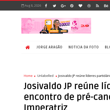
Aug 8, 2026
JORGE ARAGÃO
NOTICIA DA FOTO
BL
Home
Unlabelled
Josivaldo JP reúne líderes partidá
Josivaldo JP reúne l
encontro de pré-can
Imperatriz