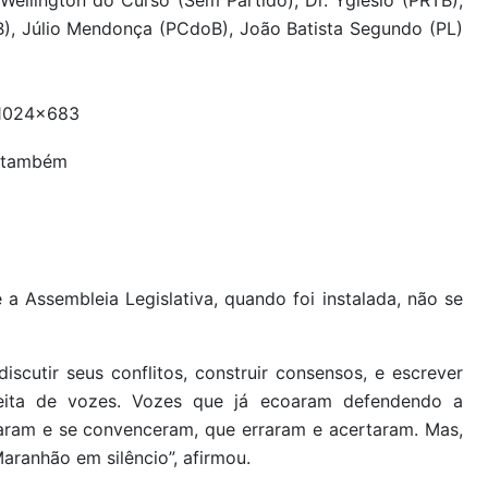
 Wellington do Curso (Sem Partido), Dr. Yglésio (PRTB),
, Júlio Mendonça (PCdoB), João Batista Segundo (PL)
, também
 a Assembleia Legislativa, quando foi instalada, não se
cutir seus conflitos, construir consensos, e escrever
feita de vozes. Vozes que já ecoaram defendendo a
ntaram e se convenceram, que erraram e acertaram. Mas,
ranhão em silêncio”, afirmou.