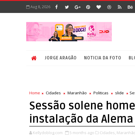
Aug 8, 2026
JORGE ARAGÃO
NOTICIA DA FOTO
BL
Home
Cidades
Maranhão
Politicas
slide
Se
Sessão solene home
instalação da Alema
Kellydoblog.com
5 months ago
Cidades,
Maranhão