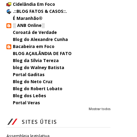
Cidelândia Em Foco
.::BLOG FATOS & CASOS::.
É Maranhão®
░ ANB Online░
Coroatá de Verdade
Blog do Alexandre Cunha
Bacabeira em Foco
BLOG AÇAILÂNDIA DE FATO
Blog da Sílvia Tereza
blog do Walney Batista
Portal Gaditas
Blog do Neto Cruz
Blog do Robert Lobato
Blog dos Leões
Portal Veras
Mostrar todos
SITES ÚTEIS
Assembleia legislativa