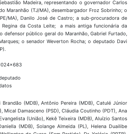
Sebastião Madeira, representando o governador Carlos
a do Maranhão (TJ/MA), desembargador Froz Sobrinho; o
PE/MA), Danilo José de Castro; a sub-procuradora de
a Regina da Costa Leite; a mais antiga funcionária da
 o defensor público geral do Maranhão, Gabriel Furtado,
ne Marques; o senador Weverton Rocha; o deputado Davi
P).
 deputado
datos
i Brandão (MDB), Antônio Pereira (MDB), Catulé Júnior
B), Mical Damasceno (PSD), Cláudia Coutinho (PDT), Ana
vangelista (União), Kekê Teixeira (MDB), Aluízio Santos
, Daniella (MDB), Solange Almeida (PL), Helena Duailibe