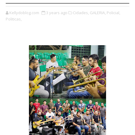
Kellydoblog.com
3 years ago
Cidades,
GALERIA,
Policial,
Politicas,