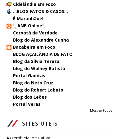
Cidelândia Em Foco
.::BLOG FATOS & CASOS::.
É Maranhão®
░ ANB Online░
Coroatá de Verdade
Blog do Alexandre Cunha
Bacabeira em Foco
BLOG AÇAILÂNDIA DE FATO
Blog da Sílvia Tereza
blog do Walney Batista
Portal Gaditas
Blog do Neto Cruz
Blog do Robert Lobato
Blog dos Leões
Portal Veras
Mostrar todos
SITES ÚTEIS
Assembleia legislativa