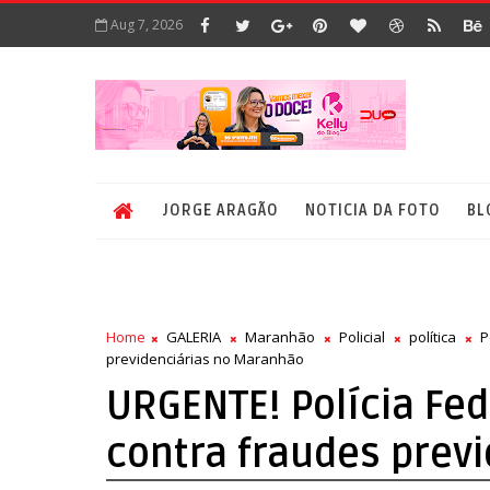
Aug 7, 2026
JORGE ARAGÃO
NOTICIA DA FOTO
BL
Home
GALERIA
Maranhão
Policial
política
P
previdenciárias no Maranhão
URGENTE! Polícia Fed
contra fraudes prev