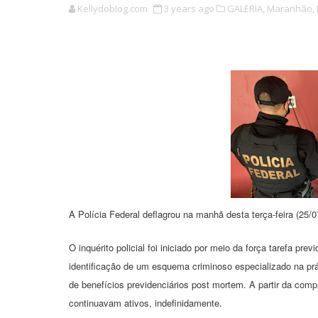
Kellydoblog.com
3 years ago
GALERIA,
Maranhão,
A Polícia Federal deflagrou na manhã desta terça-feira (25/
O inquérito policial foi iniciado por meio da força tarefa p
identificação de um esquema criminoso especializado na prá
de benefícios previdenciários post mortem. A partir da compr
continuavam ativos, indefinidamente.