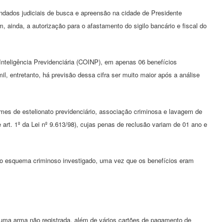
mandados judiciais de busca e apreensão na cidade de Presidente
 ainda, a autorização para o afastamento do sigilo bancário e fiscal do
nteligência Previdenciária (COINP), em apenas 06 benefícios
mil, entretanto, há previsão dessa cifra ser muito maior após a análise
imes de estelionato previdenciário, associação criminosa e lavagem de
e art. 1º da Lei nº 9.613/98), cujas penas de reclusão variam de 01 ano e
o esquema criminoso investigado, uma vez que os benefícios eram
uma arma não registrada, além de vários cartões de pagamento de