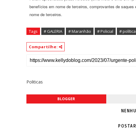
benefícios em nome de terceiros, comprovantes de saques 
nome de terceiros.
Tags
# GALERIA
# Maranhão
# Policial
# política
Compartilhe:
Politicas
BLOGGER
NENHU
POSTAR