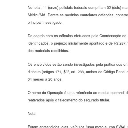
No total, 11 (onze) policiais federais cumpriram 02 (dois) 
Médici/MA. Dentre as medidas cautelares deferidas, constam,
principal investigado.
De acordo com os cálculos efetuados pela Coordenação de I
identificados, o prejuízo inicialmente apontado é de R$ 287 
dos materiais recolhidos.
Os envolvidos estão sendo investigados pela prática dos cr
dinheiro (artigos 171, §3º, art. 288, ambos do Código Penal 
04 meses a 20 anos.
O nome da Operação é uma referência ao modus operandi d
reativados após o falecimento do segurado titular.
Nota:
Foram apreendidos joias, veículos (uma moto e uma SW4), 