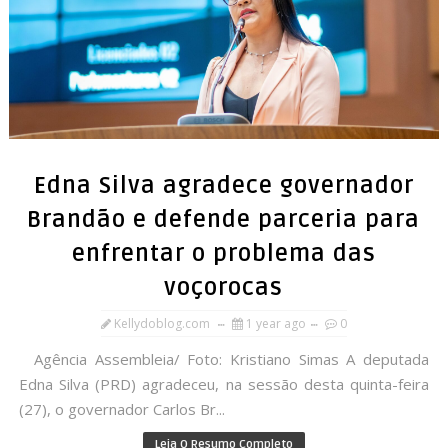
Edna Silva agradece governador
Brandão e defende parceria para
enfrentar o problema das
voçorocas
Kellydoblog.com
1 year ago
0
Agência Assembleia/ Foto: Kristiano Simas A deputada
Edna Silva (PRD) agradeceu, na sessão desta quinta-feira
(27), o governador Carlos Br...
Leia O Resumo Completo