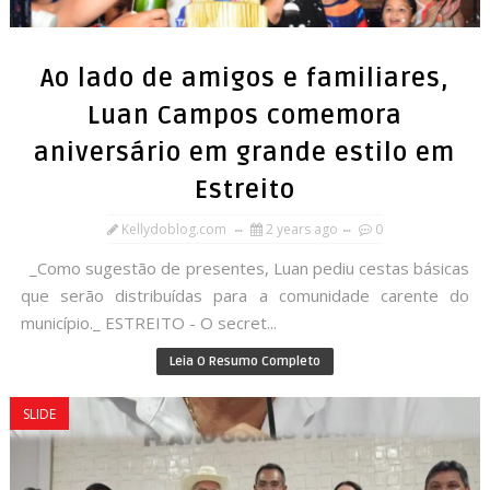
Ao lado de amigos e familiares,
Luan Campos comemora
aniversário em grande estilo em
Estreito
Kellydoblog.com
2 years ago
0
_Como sugestão de presentes, Luan pediu cestas básicas
que serão distribuídas para a comunidade carente do
município._ ESTREITO - O secret...
Leia O Resumo Completo
SLIDE