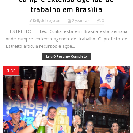
cumpre extensa agenda de
trabalho em Brasília
Kellydoblog.com
2 years ago
0
ESTREITO – Léo Cunha está em Brasília esta semana
onde cumpre extensa agenda de trabalho. O prefeito de
Estreito articula recursos e açõe...
Leia O Resumo Completo
SLIDE