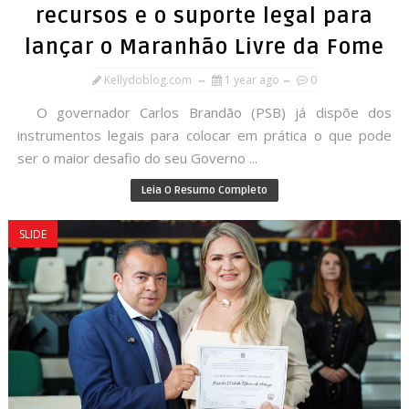
recursos e o suporte legal para
lançar o Maranhão Livre da Fome
Kellydoblog.com
1 year ago
0
O governador Carlos Brandão (PSB) já dispõe dos
instrumentos legais para colocar em prática o que pode
ser o maior desafio do seu Governo ...
Leia O Resumo Completo
SLIDE