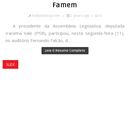
Famem
Kellydoblog.com
2 years ago
0
A presidente da Assembleia Legislativa, deputada
Iracema Vale (PSB), participou, nesta segunda-feira (11),
no auditório Fernando Falcão, d...
Leia O Resumo Completo
SLIDE