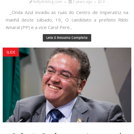
Kellydoblog.com
2 years ago
0
_Onda Azul invadiu as ruas do Centro de Imperatriz na
manhã deste sábado, 19_ O candidato a prefeito Rildo
Amaral (PP) e a vice Carol Pere...
Leia O Resumo Completo
SLIDE