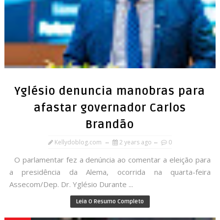
Yglésio denuncia manobras para
afastar governador Carlos
Brandão
Kellydoblog.com
2 years ago
0
O parlamentar fez a denúncia ao comentar a eleição para
a presidência da Alema, ocorrida na quarta-feira
Assecom/Dep. Dr. Yglésio Durante ...
Leia O Resumo Completo