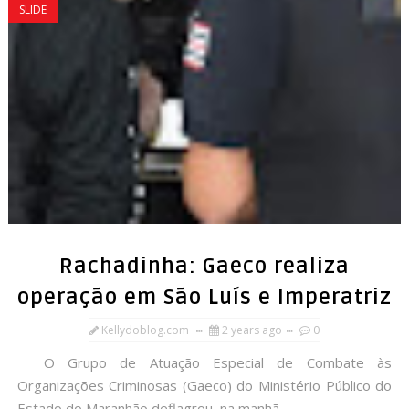
SLIDE
Rachadinha: Gaeco realiza
operação em São Luís e Imperatriz
Kellydoblog.com
2 years ago
0
O Grupo de Atuação Especial de Combate às
Organizações Criminosas (Gaeco) do Ministério Público do
Estado do Maranhão deflagrou, na manhã ...