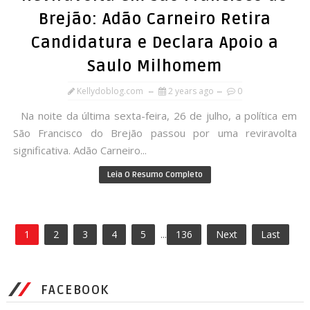
Brejão: Adão Carneiro Retira
Candidatura e Declara Apoio a
Saulo Milhomem
Kellydoblog.com
2 years ago
0
Na noite da última sexta-feira, 26 de julho, a política em
São Francisco do Brejão passou por uma reviravolta
significativa. Adão Carneiro...
Leia O Resumo Completo
1
2
3
4
5
...
136
Next
Last
FACEBOOK